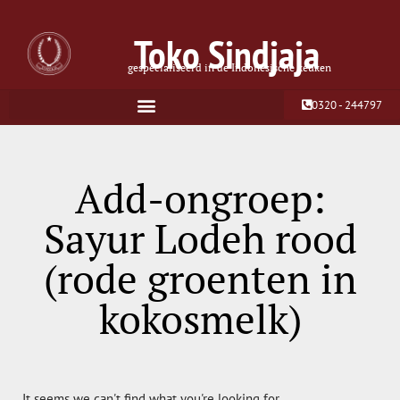
Toko Sindjaja
gespecialiseerd in de Indonesische keuken
0320 - 244797
Add-ongroep:
Sayur Lodeh rood
(rode groenten in
kokosmelk)
It seems we can't find what you're looking for.