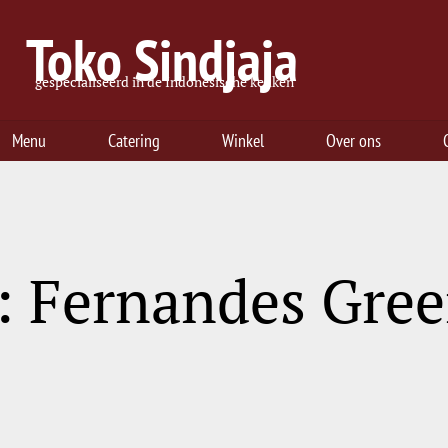
Toko Sindjaja
gespecialiseerd in de Indonesische keuken
Menu
Catering
Winkel
Over ons
: Fernandes Gre