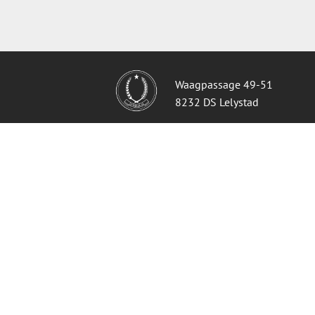
Waagpassage 49-51
8232 DS Lelystad