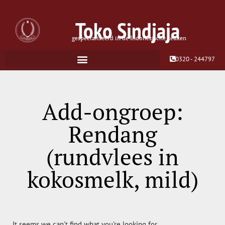
Toko Sindjaja
gespecialiseerd in de Indonesische keuken
0320 - 244797
Add-ongroep:
Rendang
(rundvlees in
kokosmelk, mild)
It seems we can't find what you're looking for.